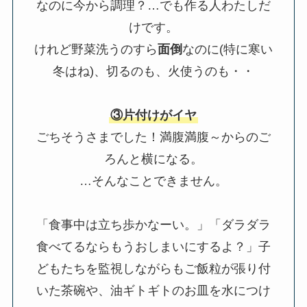
なのに今から調理？…でも作る人わたしだ
けです。
けれど野菜洗うのすら
面倒
なのに(特に寒い
冬はね)、切るのも、火使うのも・・
③片付けがイヤ
ごちそうさまでした！満腹満腹～からのご
ろんと横になる。
…そんなことできません。
「食事中は立ち歩かなーい。」「ダラダラ
食べてるならもうおしまいにするよ？」子
どもたちを監視しながらもご飯粒が張り付
いた茶碗や、油ギトギトのお皿を水につけ